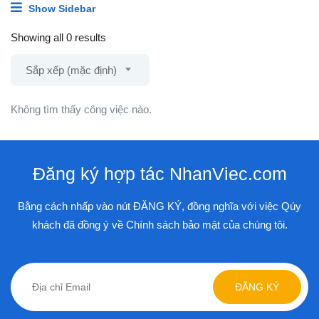
Show Sidebar
Showing all 0 results
Sắp xếp (mặc định)
Không tìm thấy công việc nào.
Đăng ký hợp tác NhanViec.com
Bằng cách nhấp vào nút ĐĂNG KÝ, đồng nghĩa với việc Qúy
khách đã đồng ý về Chính sách bảo mật của chúng tôi.
ĐĂNG KÝ