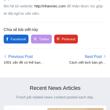
liên hệ tới website:
http://nhanviec.com
để nhận được trợ giúp
từ đội ngũ tư vấn viên.
Chia sẻ bài viết này
Facebook
Twitter
Pinterest
Previous Post
Next Post
1001 vấn đề có thể bạn
Cách viết kịch bản phim
chưa biết về công việc
ngắn và những lưu ý khi
viết kịch bản phim
viết kịch bản
Recent News Articles
Fresh job related news content posted each day.