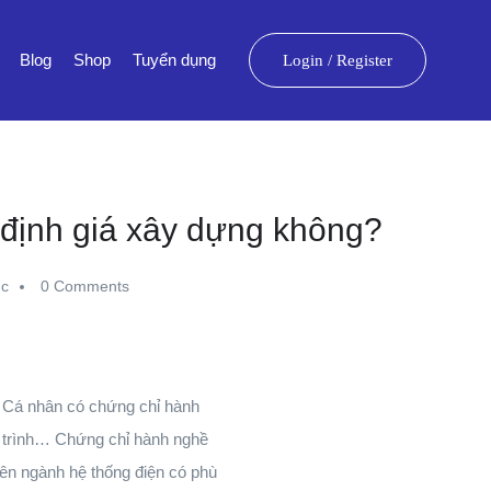
Blog
Shop
Tuyển dụng
Login
/
Register
 định giá xây dựng không?
úc
0 Comments
 Cá nhân có chứng chỉ hành
 trình… Chứng chỉ hành nghề
ên ngành hệ thống điện có phù