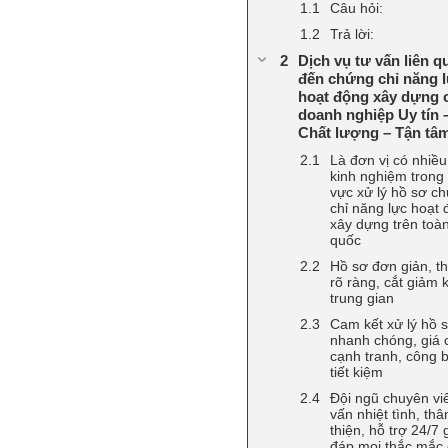
Câu hỏi:
Trả lời:
Dịch vụ tư vấn liên q
đến chứng chỉ năng 
hoạt động xây dựng 
doanh nghiệp Uy tín 
Chất lượng – Tận tâ
Là đơn vị có nhiề
kinh nghiệm trong 
vực xử lý hồ sơ c
chỉ năng lực hoạt
xây dựng trên toà
quốc
Hồ sơ đơn giản, th
rõ ràng, cắt giảm 
trung gian
Cam kết xử lý hồ 
nhanh chóng, giá 
cạnh tranh, công 
tiết kiệm
Đội ngũ chuyên vi
vấn nhiệt tình, thâ
thiện, hỗ trợ 24/7 g
đáp mọi thắc mắc