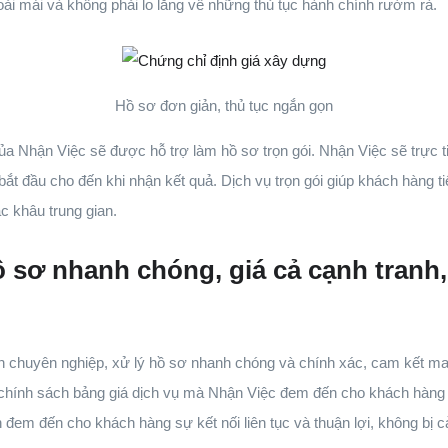
ải mái và không phải lo lắng về những thủ tục hành chính rườm rà.
Hồ sơ đơn giản, thủ tục ngắn gọn
a Nhận Việc sẽ được hỗ trợ làm hồ sơ trọn gói. Nhận Việc sẽ trực ti
bắt đầu cho đến khi nhận kết quả. Dịch vụ trọn gói giúp khách hàng t
c khâu trung gian.
 sơ nhanh chóng, giá cả cạnh tranh,
n chuyên nghiệp, xử lý hồ sơ nhanh chóng và chính xác, cam kết man
hính sách bảng giá dịch vụ mà Nhận Việc đem đến cho khách hàng lu
n đem đến cho khách hàng sự kết nối liên tục và thuận lợi, không bị c