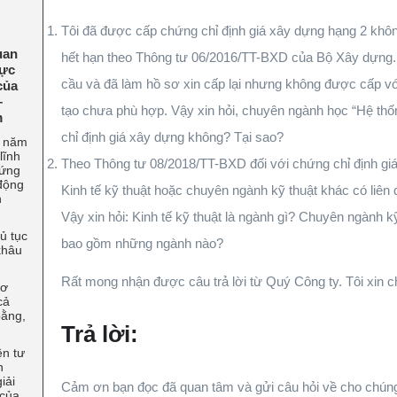
Tôi đã được cấp chứng chỉ định giá xây dựng hạng 2 khôn
uan
hết hạn theo Thông tư 06/2016/TT-BXD của Bộ Xây dựng. T
lực
cầu và đã làm hồ sơ xin cấp lại nhưng không được cấp v
của
–
tạo chưa phù hợp. Vậy xin hỏi, chuyên ngành học “Hệ th
m
chỉ định giá xây dựng không? Tại sao?
u năm
lĩnh
Theo Thông tư 08/2018/TT-BXD đối với chứng chỉ định giá
hứng
 động
Kinh tế kỹ thuật hoặc chuyên ngành kỹ thuật khác có liên
n
Vậy xin hỏi: Kinh tế kỹ thuật là ngành gì? Chuyên ngành k
ủ tục
bao gồm những ngành nào?
khâu
Rất mong nhận được câu trả lời từ Quý Công ty. Tôi xin 
sơ
cả
bằng,
Trả lời:
ên tư
n
iải
Cảm ơn bạn đọc đã quan tâm và gửi câu hỏi về cho chúng 
 của