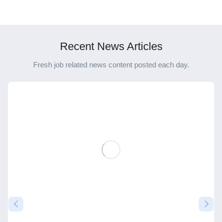
viễn thông và công nghệ
môi trường có được cấp
thông tin có yêu cầu
chứng chỉ hành nghề định
chứng chỉ hành nghề
giá xây dựng không?
không?
Recent News Articles
Fresh job related news content posted each day.
Tháng 2 10, 2023
Chứng chỉ hành nghề
0 Comments
Kỹ sư điện có được cấp chứng chỉ hành nghề giám sát
thi công xây dựng hạng 2 không?
Chứng chỉ hành nghề giám sát thi công xây dựng hạng 2
được ...
Đọc thêm