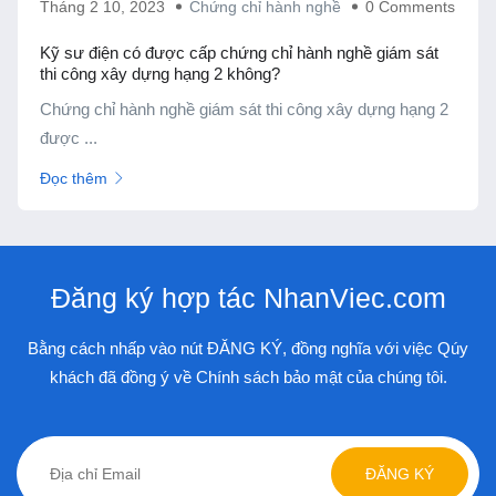
Đăng ký hợp tác NhanViec.com
Bằng cách nhấp vào nút ĐĂNG KÝ, đồng nghĩa với việc Qúy
khách đã đồng ý về Chính sách bảo mật của chúng tôi.
ĐĂNG KÝ