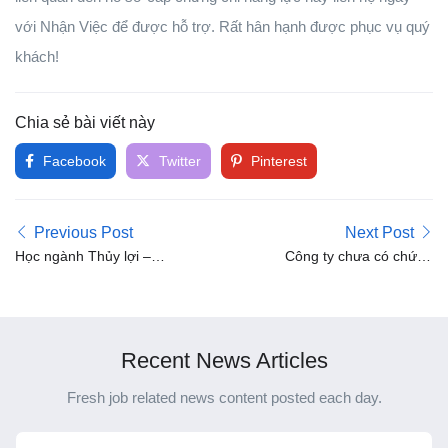
với Nhận Việc để được hỗ trợ. Rất hân hạnh được phục vụ quý
khách!
Chia sẻ bài viết này
Facebook
Twitter
Pinterest
Previous Post
Next Post
Học ngành Thủy lợi –
Công ty chưa có chứng
Thủy điện – Cấp thoát
chỉ năng lực nhưng cá
nước có được cấp chứng
nhân thuộc công ty có
chỉ xây dựng dân dụng và
chứng chỉ hành nghề thì
công nghiệp hoặc thiết kế
có được tham gia hoạt
Recent News Articles
hạ tầng kỹ thuật không?
động xây dựng không?
Fresh job related news content posted each day.