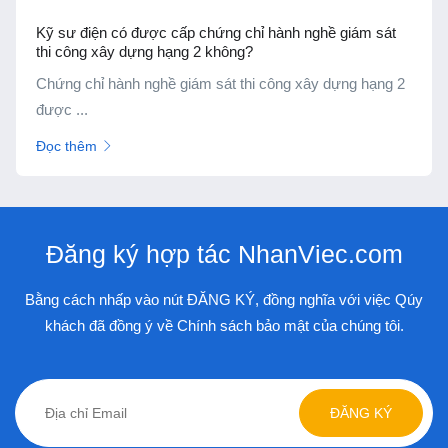
Đăng ký hợp tác NhanViec.com
Bằng cách nhấp vào nút ĐĂNG KÝ, đồng nghĩa với việc Qúy
khách đã đồng ý về Chính sách bảo mật của chúng tôi.
ĐĂNG KÝ