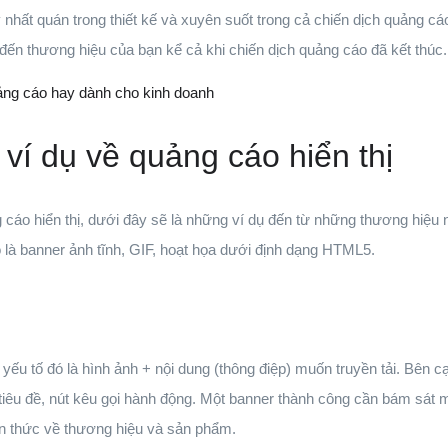
y nhất quán trong thiết kế và xuyên suốt trong cả chiến dịch quảng 
đến thương hiệu của bạn kể cả khi chiến dịch quảng cáo đã kết thúc.
uảng cáo hay dành cho kinh doanh
ví dụ về quảng cáo hiển thị
cáo hiển thị, dưới đây sẽ là những ví dụ đến từ những thương hiệu n
 là banner ảnh tĩnh, GIF, hoạt họa dưới định dạng HTML5.
ếu tố đó là hình ảnh + nội dung (thông điệp) muốn truyền tải. Bên cạn
tiêu đề, nút kêu gọi hành động. Một banner thành công cần bám sát mụ
n thức về thương hiệu và sản phẩm.