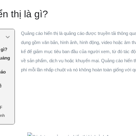
n thị là gì?
Quảng cáo hiển thị là quảng cáo được truyền tải thông q
dụng gồm văn bản, hình ảnh, hình động, video hoặc âm t
 gì?
kế để giảm mục tiêu ban đầu của người xem, từ đó tác độ
quảng
về sản phẩm, dịch vụ hoặc khuyến mại. Quảng cáo hiển th
phí mỗi lần nhấp chuột và nó không hoàn toàn giống với qu
cáo
ề
IF
ịnh