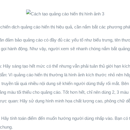
chiến dịch quảng cáo hiển thị hiệu quả, cần nắm bắt các phương phá
ần đảm bảo quảng cáo có đầy đủ các yếu tố như biểu trưng, tên thươn
 gọi hành động. Như vậy, người xem sẽ nhanh chóng nắm bắt quảng 
n: Hãy sáng tạo hết mức có thể nhưng vẫn phải tuân thủ giới hạn kíc
ẫn: Vì quảng cáo hiển thị thường là hình ảnh kích thước nhỏ nên hãy
 truyền tải quá nhiều nội dung sẽ khiến người dùng thấy rối mắt. Bê
bảng màu tối thiểu cho quảng cáo. Tốt hơn hết, chỉ nên dùng 2, 3 màu
trực quan: Hãy sử dụng hình minh họa chất lượng cao, phông chữ dễ
Hãy tính toán điểm đến muốn hướng người dùng nhấp vào. Bạn có th
 chung.